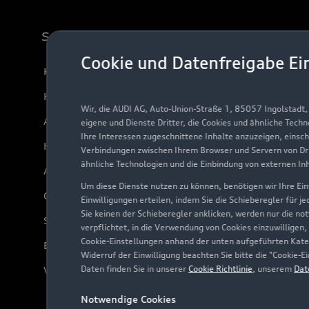
Support
Cookie und Datenfreigabe Ei
Kundenservice
Händlersuche
Wir, die AUDI AG, Auto-Union-Straße 1, 85057 Ingolstadt
Audi Code
eigene und Dienste Dritter, die Cookies und ähnliche Tech
Ihre Interessen zugeschnittene Inhalte anzuzeigen, einsc
Häufige Fragen (FAQ)
Verbindungen zwischen Ihrem Browser und Servern von Dri
ähnliche Technologien und die Einbindung von externen In
Audi Online Beratung
Um diese Dienste nutzen zu können, benötigen wir Ihre Einw
Online-Terminvereinbarung
Einwilligungen erteilen, indem Sie die Schieberegler für j
Sie keinen der Schieberegler anklicken, werden nur die no
Servicekontakt
verpflichtet, in die Verwendung von Cookies einzuwilligen,
Cookie-Einstellungen anhand der unten aufgeführten Kateg
Bordbuch & Bedienungsanleitungen
Widerruf der Einwilligung beachten Sie bitte die "Cookie
Daten finden Sie in unserer
Cookie Richtlinie
, unserem
Dat
Verträge kündigen
Notwendige Cookies