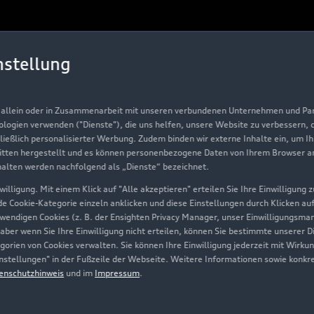
Über Audi
nstellung
Unternehmen
Karriere
, allein oder in Zusammenarbeit mit unseren verbundenen Unternehmen und Part
Investor Relations
nologien verwenden ("Dienste"), die uns helfen, unsere Website zu verbessern,
hließlich personalisierter Werbung. Zudem binden wir externe Inhalte ein, um I
Presse & Media Center
tten hergestellt und es können personenbezogene Daten von Ihrem Browser an 
halten werden nachfolgend als „Dienste“ bezeichnet.
Datenschutz
illigung. Mit einem Klick auf "Alle akzeptieren" erteilen Sie Ihre Einwilligung
Audi erleben
ede Cookie-Kategorie einzeln anklicken und diese Einstellungen durch Klicken au
twendigen Cookies (z. B. der Ensighten Privacy Manager, unser Einwilligungsma
Newsletter
 aber wenn Sie Ihre Einwilligung nicht erteilen, können Sie bestimmte unserer 
orien von Cookies verwalten. Sie können Ihre Einwilligung jederzeit mit Wirku
-Einstellungen" in der Fußzeile der Webseite. Weitere Informationen sowie ko
enschutzhinweis
und im
Impressum
.