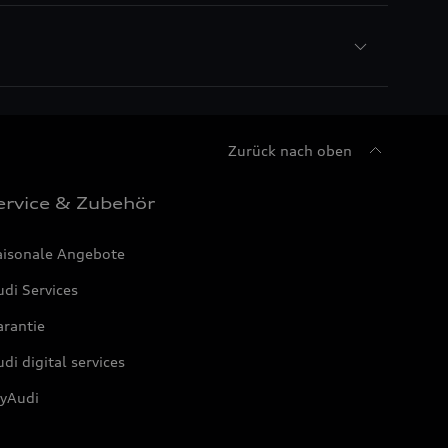
Zurück nach oben
ervice & Zubehör
aisonale Angebote
di Services
arantie
di digital services
yAudi